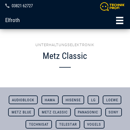
03821 62727
Elfroth
UNTERHALTUNGSELEKTRONIK
Metz Classic
AUDIOBLOCK
HAMA
HISENSE
LG
LOEWE
METZ BLUE
METZ CLASSIC
PANASONIC
SONY
TECHNISAT
TELESTAR
VOGELS