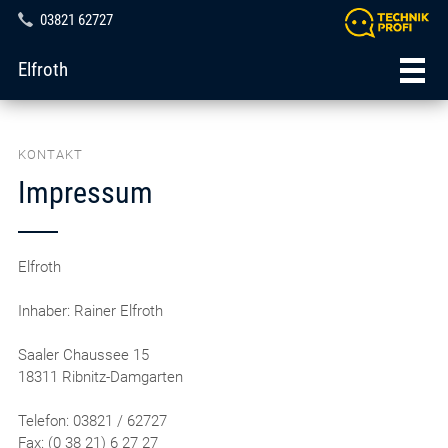
03821 62727
Elfroth
KONTAKT
Impressum
Elfroth
Inhaber: Rainer Elfroth
Saaler Chaussee 15
18311 Ribnitz-Damgarten
Telefon: 03821 / 62727
Fax: (0 38 21) 6 27 27