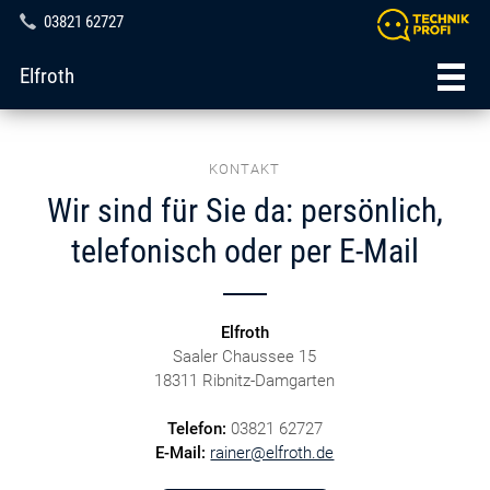
03821 62727
Elfroth
KONTAKT
Wir sind für Sie da: persönlich,
telefonisch oder per E-Mail
Elfroth
Saaler Chaussee 15
18311 Ribnitz-Damgarten
Telefon:
03821 62727
E-Mail:
rainer@elfroth.de