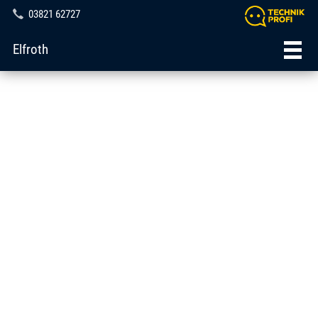
03821 62727
Elfroth