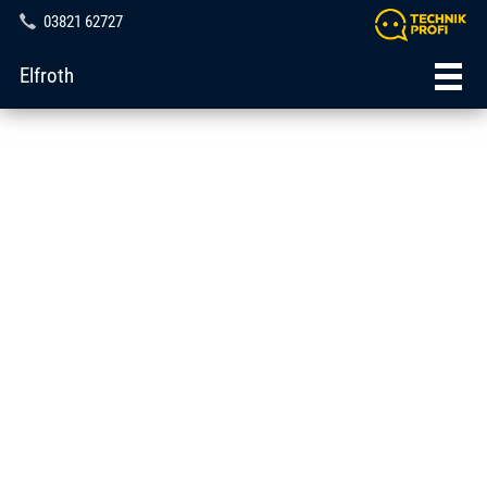
03821 62727
Elfroth